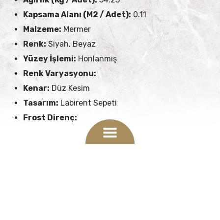
Kapsama Alanı (M2 / Adet):
0.11
Malzeme:
Mermer
Renk:
Siyah, Beyaz
Yüzey İşlemi:
Honlanmış
Renk Varyasyonu:
Kenar:
Düz Kesim
Tasarım:
Labirent Sepeti
Frost Direnç:
Open
menu
DIĞER ÜRÜNLER
Estetik ve Dayanıklılığın
Buluştuğu Dekoratif Fayans
Seçenekleri