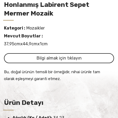
Honlanmış Labirent Sepet
Mermer Mozaik
Kategori :
Mozaikler
Mevcut Boyutlar :
37,95cmx44,9cmx1cm
Bilgi almak için tıklayın
Bu, doğal ürünün temsili bir örneğidir, nihai ürünle tam
olarak eşleşmeyi garanti etmez.
Ürün Detayı
Ağırlık (Kg / Adet):
34.23